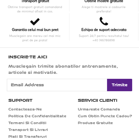
Transport gratuit
Obtine mostre gratuite
Obtine transport gratuit comandand
Alege-ti mostrele si cadourile
de minimul afisat in cos.
preferate!
Garantia celui mai bun pret
Echipa de suport adecvata
Musclegain are mereu cel mai mic
Suport 24/7 pentru rezultatul tau!
pret de pe piata!
+40 746786898
INSCRIE-TE AICI
Musclegain trimite abonatilor antrenamente,
articole si motivatie.
Trimite
SUPPORT
SERVICII CLIENTI
Contacteaza-Ne
Urmareste Comanda
Politica De Confidentialitate
Cum Obtin Puncte Cadou?
Termeni Si Conditii
Produse Gratuite
Transport Si Livrari
Plati Si Transferuri