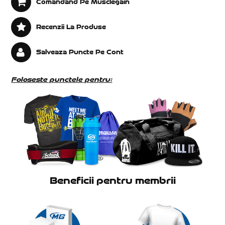
Comandand Pe Musclegain
Recenzii La Produse
Salveaza Puncte Pe Cont
Foloseste punctele pentru:
Beneficii pentru membrii